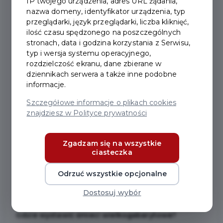
IP twojego urządzenia, adres URL żądania,
nazwa domeny, identyfikator urządzenia, typ
przeglądarki, język przeglądarki, liczba kliknięć,
ilość czasu spędzonego na poszczególnych
stronach, data i godzina korzystania z Serwisu,
ZBIÓRKA ODPADÓW
typ i wersja systemu operacyjnego,
WIELKOGABARYTOWYCH
rozdzielczość ekranu, dane zbierane w
dziennikach serwera a także inne podobne
informacje.
W roku 2026 zaplanowano zbiórki w
Szczegółowe informacje o plikach cookies
następujących terminach:
znajdziesz w Polityce prywatności
28 marca 2026 r.
(sobota)
27 czerwca 2026 r.
(sobota)
26 września 2026 r.
(sobota)
Zgadzam się na wszystkie
ciasteczka
12 grudnia 2026 r.
(sobota)
Odrzuć wszystkie opcjonalne
W wyznaczone dni zbiórki, odpady należy
wystawić do godz. 6:00.
Dostosuj wybór
Gdzie wystawić śmieci wielkogabarytowe?