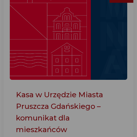
Kasa w Urzędzie Miasta
Pruszcza Gdańskiego –
komunikat dla
mieszkańców