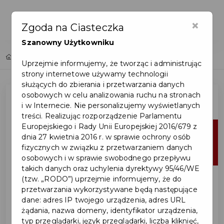
×
Zgoda na Ciasteczka
Szanowny Użytkowniku
Home
Lista aktualności
Uprzejmie informujemy, że tworząc i administrując
strony internetowe używamy technologii
służących do zbierania i przetwarzania danych
osobowych w celu analizowania ruchu na stronach
i w Internecie. Nie personalizujemy wyświetlanych
treści. Realizując rozporządzenie Parlamentu
Europejskiego i Rady Unii Europejskiej 2016/679 z
06
dnia 27 kwietnia 2016 r. w sprawie ochrony osób
fizycznych w związku z przetwarzaniem danych
sie
osobowych i w sprawie swobodnego przepływu
takich danych oraz uchylenia dyrektywy 95/46/WE
(tzw. „RODO”) uprzejmie informujemy, że do
przetwarzania wykorzystywane będą następujące
dane: adres IP twojego urządzenia, adres URL
żądania, nazwa domeny, identyfikator urządzenia,
typ przeglądarki, język przeglądarki, liczba kliknięć,