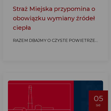
Straż Miejska przypomina o
obowiązku wymiany źródeł
ciepła
RAZEM DBAJMY O CZYSTE POWIETRZE...
05
sie