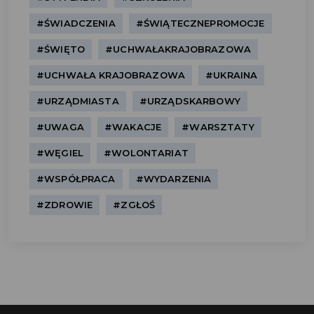
#ŚWIADCZENIA
#ŚWIĄTECZNEPROMOCJE
#ŚWIĘTO
#UCHWAŁAKRAJOBRAZOWA
#UCHWAŁA KRAJOBRAZOWA
#UKRAINA
#URZĄDMIASTA
#URZĄDSKARBOWY
#UWAGA
#WAKACJE
#WARSZTATY
#WĘGIEL
#WOLONTARIAT
#WSPÓŁPRACA
#WYDARZENIA
#ZDROWIE
#ZGŁOŚ