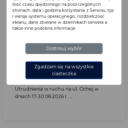
ilość czasu spędzonego na poszczególnych
stronach, data i godzina korzystania z Serwisu, typ
i wersja systemu operacyjnego, rozdzielczość
ekranu, dane zbierane w dziennikach serwera a
także inne podobne informacje.
Dostosuj wybór
Utrudnienia w ruchu na ul.
Cichej w dniach 17-
Zgadzam się na wszystkie
30.08.2026 r.
ciasteczka
Utrudnienia w ruchu na ul. Cichej w
dniach 17-30.08.2026 r. ...