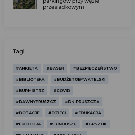
parkingów przy węźle
przesiadkowym
Tagi
#ANKIETA
#BASEN
#BEZPIECZEŃSTWO
#BIBLIOTEKA
#BUDŻETOBYWATELSKI
#BURMISTRZ
#COVID
#DAWNYPRUSZCZ
#DNIPRUSZCZA
#DOTACJE
#DZIECI
#EDUKACJA
#EKOLOGIA
#FUNDUSZE
#GPSZOK