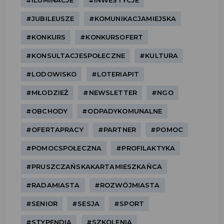
#ILUMINACJE
#INWESTYCJE
#JUBILEUSZE
#KOMUNIKACJAMIEJSKA
#KONKURS
#KONKURSOFERT
#KONSULTACJESPOŁECZNE
#KULTURA
#LODOWISKO
#LOTERIAPIT
#MŁODZIEŻ
#NEWSLETTER
#NGO
#OBCHODY
#ODPADYKOMUNALNE
#OFERTAPRACY
#PARTNER
#POMOC
#POMOCSPOŁECZNA
#PROFILAKTYKA
#PRUSZCZAŃSKAKARTAMIESZKAŃCA
#RADAMIASTA
#ROZWÓJMIASTA
#SENIOR
#SESJA
#SPORT
#STYPENDIA
#SZKOLENIA