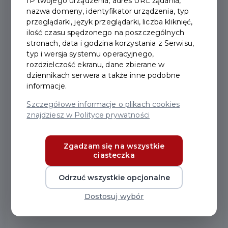
IP twojego urządzenia, adres URL żądania,
nazwa domeny, identyfikator urządzenia, typ
przeglądarki, język przeglądarki, liczba kliknięć,
ilość czasu spędzonego na poszczególnych
stronach, data i godzina korzystania z Serwisu,
typ i wersja systemu operacyjnego,
rozdzielczość ekranu, dane zbierane w
dziennikach serwera a także inne podobne
informacje.
Utrudnienia w ruchu na ul.
Szczegółowe informacje o plikach cookies
Wojciecha Kossaka od 17
znajdziesz w Polityce prywatności
sierpnia do 15 września 2026
Zgadzam się na wszystkie
r.
ciasteczka
Odrzuć wszystkie opcjonalne
Utrudnienia w ruchu na ul. Wojciecha
Kossaka...
Dostosuj wybór