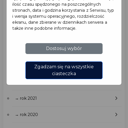
→ rok 2027
ilość czasu spędzonego na poszczególnych
stronach, data i godzina korzystania z Serwisu, typ
i wersja systemu operacyjnego, rozdzielczość
→ rok 2026
ekranu, dane zbierane w dziennikach serwera a
także inne podobne informacje.
→ rok 2025
Dostosuj wybór
→ rok 2024
→ rok 2023
Zgadzam się na wszystkie
ciasteczka
→ rok 2022
→ rok 2021
→ rok 2020