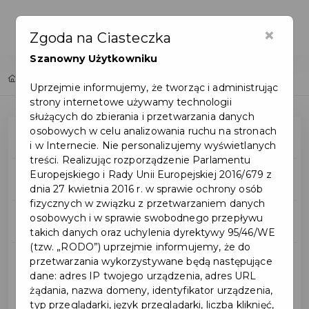
×
Zgoda na Ciasteczka
Szanowny Użytkowniku
Home
Inwestycje
Uprzejmie informujemy, że tworząc i administrując
strony internetowe używamy technologii
służących do zbierania i przetwarzania danych
osobowych w celu analizowania ruchu na stronach
Mapa inwestycji
i w Internecie. Nie personalizujemy wyświetlanych
treści. Realizując rozporządzenie Parlamentu
Europejskiego i Rady Unii Europejskiej 2016/679 z
Wszystkie inwestycje
dnia 27 kwietnia 2016 r. w sprawie ochrony osób
fizycznych w związku z przetwarzaniem danych
osobowych i w sprawie swobodnego przepływu
Budżet obywatelski
takich danych oraz uchylenia dyrektywy 95/46/WE
(tzw. „RODO”) uprzejmie informujemy, że do
przetwarzania wykorzystywane będą następujące
Inwestycje miejskie
dane: adres IP twojego urządzenia, adres URL
żądania, nazwa domeny, identyfikator urządzenia,
typ przeglądarki, język przeglądarki, liczba kliknięć,